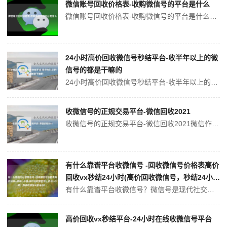
微信账号回收价格表-收购微信号的平台是什么
微信账号回收价格表-收购微信号的平台是什么微信是一个非常流行的社交媒体平台，拥有数十亿的活跃用户。因此，拥有一个流行的微信账号在很多人眼中是一种身份象征和社交标志。但是，随着越来越多的人意识到自己的微信账号可以被出售，人们开始将微信账号作为一种投资或赚钱的方式。如果您有一个流行的微信账号，您可能会考虑出售它并...
24小时高价回收微信号秒结平台-收半年以上的微
信号的都是干嘛的
24小时高价回收微信号秒结平台-收半年以上的微信号的都是干嘛的现今社会，微信已经成为人们不可或缺的沟通工具。我们在微信上和亲人、朋友、同事进行交流，也在微信上购物、打车、付款等等。由于微信号的重要性，一些人也开始有了将微信号卖出的想法，或者因为自己不需要使用微信号，选择将微信号回收出售赚取一些收益。在这个时候...
收微信号的正规交易平台-微信回收2021
收微信号的正规交易平台-微信回收2021微信作为全球使用人数最多的即时通讯软件之一，是人们日常沟通联系的重要工具之一。由于微信号的独特性和稀缺性，许多人在意一些微信号，其中一些微信号甚至价格高达天价。因此，微信号交易的市场需求非常大，但是由于微信官方政策限制，私下的交易往往不可避免地涉及到风险和不确定性。为了...
有什么靠谱平台收微信号 -回收微信号价格表高价
回收vx秒结24小时(高价回收微信号，秒结24小
时！靠谱收微信号的平台！)
有什么靠谱平台收微信号？微信号是现代社交网络中最重要的一部分之一。有人把微信号看作是他们的第二个手机号码。因为微信能够快速、方便地联系到他们的朋友、家人、商业合作伙伴等。有时候，某些人可能由于一些原因想出售自己的微信号，但是不知道该去哪里找买家。下面介绍一些靠谱的平台可以收购微信号。高价回收vx秒结24小时该...
高价回收vx秒结平台-24小时在线收微信号平台