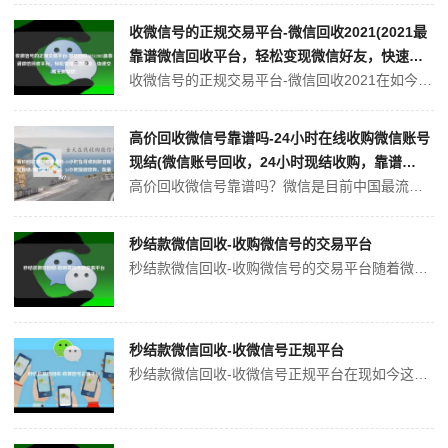
收微信号的正规交易平台-微信回收2021(2021最
靠谱微信回收平台，轻松变现微信好友，快速交
易无需担忧)
收微信号的正规交易平台-微信回收2021在如今的互联网时代，社交软件成为人们生活必不可少的一部分，而微信是其中使用最为广泛的社交软件之一。但是，由于各种原因，很多人可能会需要回收自己的微信号，而找到一个正规的微信回收平台是非常重要的。本文将为您介绍一个值得信赖的微信回收平台-微信回收2021。2021最靠谱微...
高价回收微信号靠谱吗-24小时在线收购微信账号
现结(微信账号回收，24小时现结收购，靠谱
吗？)
高价回收微信号靠谱吗？微信是目前中国最流行的社交媒体平台之一，它已成为人们生活中不可或缺的一部分。但是，某些时候，您可能需要出售或回收自己的微信账号。如果您不再需要微信账号，您可能想知道回收微信号是否靠谱。微信账号回收的对象是谁？不需要在使用微信账号，但又想利用微信账号赚一些外快的用户是回收微信号的主要需求方...
秒结款微信回收-收购微信号的交易平台
秒结款微信回收-收购微信号的交易平台随着微信的发展，微信号已经成为人们生活中不可或缺的一部分。越来越多的人通过微信号进行社交、交友、购物等活动。但是，当你不再需要一个微信号时，该怎么处理呢？毕竟，有些微信号可能已经积累了大量的好友和关系。这时候，你可以考虑将微信号卖掉，同时也可以将其回收。秒结款 微信回收的意...
秒结款微信回收-收微信号正规平台
秒结款微信回收-收微信号正规平台在现如今这个社会，微信已经成为人们生活中不可或缺的一部分。但是，在日常使用中，我们也难免会遇到需要回收微信号的情况，比如因为账号的安全问题、恶意诈骗和交易纠纷等。而这时，若能够找到一家正规平台进行微信回收，就可以让我们不必为回收微信号这件事情而烦恼了。找一家值得信赖的平台很重要...