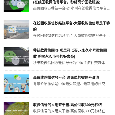
(在线回收微信号平台，秒结高价回收服务)
高价回收vx秒结平台-24小时在线收微信号平台在现今的社交媒体时代中，微信已成为人们日常交流的重要工具。因此，微信号的重要性也日益凸显。有不少人因为某些原因需要出售微信号，而高价回收vx秒结平台是一个可信赖的线上平台，为用户提供快速高效的微信号回收服务。在线回收微信号平台高价回收vx秒结平台是一家专业的微信号...
在线回收微信秒结账平台-大量收购微信号是干嘛
的
在线回收微信秒结账平台-大量收购微信号是干嘛的随着微信使用的普及，微信号成为了很多人的重要社交工具，甚至有不少人借助微信开展商业活动。但是，随之而来的问题是，因各种原因导致微信号无法再使用，成为废弃账号，而这些废弃账号的价值并不能被充分利用。因此，为了解决这种情况，一些专业的公司开始大量收购微信号，通过在线回...
秒结款微信回收-哪里可以买vx永久小号微信回
收-购买永久小号的好去处)
秒结款微信回收微信号作为中国主流社交媒体平台之一，已经成为了人们日常交流的不可或缺的工具。因此，对于一些需要大量微信号的人来说，微信号的买卖已经成为常态。但是如何买到合适的微信号才是重点。这时，我们需要找到一个靠谱的微信回收平台。哪里可以买vx永久小号微信回收在互联网时代，虚拟账号买卖已经逐渐被人们所接受。而...
高价收购微信号平台-没账单的微信号谁收
背景介绍微信是中国最受欢迎、最常用的社交媒体平台之一。在过去几年中，微信日益成为个人、商业和政治活动的主要通信和宣传渠道。因此，掌握使用微信号成为了一个非常重要的价值。有些人抢先注册微信号，然后出售给有需要的人，因此，微信号平台因此应运而生。微信号平台的存在意义微信号平台是一个为用户提供微信号信息的交流平台，...
收微信号的人用来干嘛-高价回收300元秒结
收微信号的人用来干嘛-高价回收300元秒结在当今数字时代的大环境下，人们可以更加便捷、轻松地进行沟通和社交。微信是最流行的社交平台之一，在这个平台上，人们可以交流、分享、买卖、打赏甚至投资。然而，有时候人们的微信号会被盗取或者无意中删除掉，这时候一些人就会需要找到那些收微信号的人，来帮助他们回收微信号。收微信...