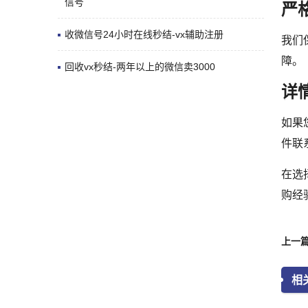
信号
严
收微信号24小时在线秒结-vx辅助注册
我们
障。
回收vx秒结-两年以上的微信卖3000
详
如果
件联
在选
购经
上一篇
相