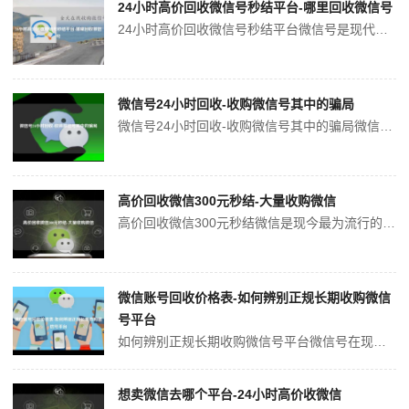
24小时高价回收微信号秒结平台-哪里回收微信号
24小时高价回收微信号秒结平台微信号是现代社交生活中必不可少的一部分，大多数人都会为了自己的微信号付出很多努力，但有时候不可避免地会出现一些意外的情况，例如被封号，被盗号等。在这种情况下，许多人可能会感到无助，并试图从其他途径寻求帮助。如果你正在遇到这种情况，不要担心，我们为你提供了24小时高价回收微信号秒结...
微信号24小时回收-收购微信号其中的骗局
微信号24小时回收-收购微信号其中的骗局微信号24小时回收-收购微信号是近年来在网络上出现的一种骗局。这种骗局以高价回收或收购微信号的名义吸引被害人上当受骗，下面我们就来详细介绍这一骗局的特征和防范方法。骗局的特征这种骗局的特征主要有以下几点： 高价回收或收购微信号 24小时内完成交易 提供虚假流程和证...
高价回收微信300元秒结-大量收购微信
高价回收微信300元秒结微信是现今最为流行的社交媒体之一，可以帮助用户轻松地发送消息、进行语音视频电话、以及进行线上收付款等等功能。尤其是微信支付，开通了越来越多的用户，也成为很多人的首选支付方式。随着时间的推移，有些用户会有换手机的需求，或者因为其他原因需要出售微信号。高价回收微信已经成为了一种常见的现象，...
微信账号回收价格表-如何辨别正规长期收购微信
号平台
如何辨别正规长期收购微信号平台微信号在现代社交中扮演着非常重要的角色，一旦有了一定的数量和影响，就可以形成巨大的商业价值。因此，微信账号回收价格也成为了一个备受关注的话题。许多人希望可以将平时空置的账号出售，来获取一些额外的现金。但是，在出售微信账号之前，需先辨别正规的长期收购平台。注意平台的资质和服务承诺正...
想卖微信去哪个平台-24小时高价收微信