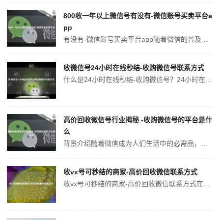
800收一年以上微信号有没有-微信账号买卖平台a
pp
有没有-微信账号买卖平台app随着微信的普及，微信号也变得越来越重要。有人因为微信被封号而遭受到无尽的烦恼，还有人因为需要一个较为高端的微信号来展示自己，所以希望能够购买一些高质量的微信号。针对这些需求，一些平台推出了微信账号买卖服务，虽然目前微信官方不支持这种交易，但是这些平台仍然存在。那么，有没有-微信账...
收微信号24小时在线秒结-收购微信号联系方式
什么是24小时在线秒结-收购微信号？24小时在线秒结-收购微信号是一种专业的微信账号交易服务。它可以帮助有需要的用户在几分钟之内快速收购自己感兴趣的微信账号，并且秒级别完成线上结算，确保全过程的安全合规。24小时在线秒结-收购微信号的优势24小时在线秒结-收购微信号的服务有以下几个优势： 快速：在短短的时间...
高价回收微信号行业揭秘 -收购微信号的平台是什
么
背景介绍随着微信成为人们生活中的必需品，微信号也变得越来越重要。但是，对于那些想要更换微信号的人而言，放弃旧号码并重新建立新的关系网络并不容易。因此，越来越多的人开始将微信号出售给收购平台。收购微信号的平台是什么目前，国内主要的微信号收购平台有“转转号”，“淘号帝”和“微信号库”等。这些平台都提供了收购微信号...
收vx号可秒结的商家-高价回收微信联系方式
收vx号可秒结的商家-高价回收微信联系方式在社交网络的世界里，微信和vx号已经成为越来越多人的生活必备工具，它们不仅是沟通的渠道，也可以成为商业交易的平台。但是，有时候我们可能需要卖出自己的微信或vx号，为了确保操作的安全和顺利，我们需要找到一家可信赖、高价回收的商家。下面是值得推荐的收vx号可秒结的商家以及...