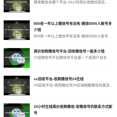
想卖微信去哪个平台-24小时高价收微信现在，微信已经成为人们网络社交中不可或缺的一部分。举例来说，很多人的工作和生活都与微信有关，比如微信群、微信朋友圈、微信支付等等。因此，微信成为了一些人手中的宝贝，而一些人也有意向出售他们心爱的微信。那么，如果你想卖微信，应该去哪个平台呢？1.微信朋友圈首先，你可以在微信...
800收一年以上微信号有没有-微信5000人账号多
少钱
800收一年以上微信号有没有-微信5000人账号多少钱微信是目前国内最流行的社交媒体工具之一，它不仅可以用于聊天、分享图片、文字、音频、视频等内容，还可以用于商业推广。因此，很多人想要拥有自己的微信账号或大量的微信粉丝，尤其是一些企业和个人公众号。然而，除了注册一个新的微信账号来积累人数外，你还可以通过购买年...
高价收购微信号平台-回收微信号一般多少钱
介绍微信号平台微信号平台是一个由用户自主注册的微信公众号，可以发布文章、图文等内容，并将其分享给其他用户。在现今社交媒体的时代，微信号平台成为了吸引粉丝和进行营销的重要渠道之一。微信号收购市场由于微信号平台在社交媒体的重要地位，使得微信号的价值不断在上升。因此，在当前市场中，微信号收购成为了一个热门的行业。回...
vx回收平台-收购微信号24在线
VX回收平台-收购微信号24在线随着微信的普及，微信号成为了人们生活和工作中不可或缺的一部分。但是，在有些情况下可能会需要回收或出售微信号。那么，如果您需要回收或出售微信号，vx回收平台-收购微信号24在线是一个很好的选择。什么是vx回收平台？vx回收平台是一个专门回收和出售微信号的平台，它为个人和企业提供了...
24小时在线高价收购微信-收微信号的联系方式新
号