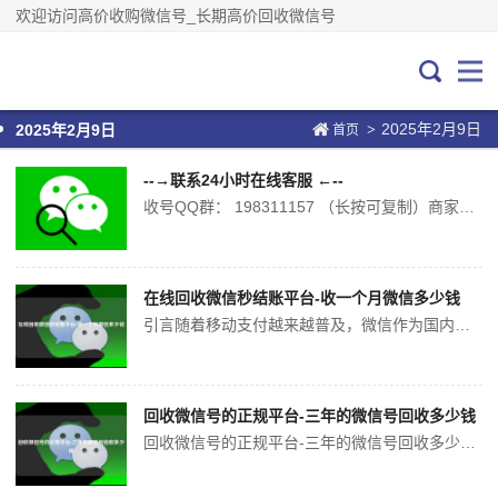
欢迎访问高价收购微信号_长期高价回收微信号
2025年2月9日
>
2025年2月9日
首页
--→联系24小时在线客服 ←--
收号QQ群： 198311157 （长按可复制）商家回收价格有所差异建议都添加咨询一下...
在线回收微信秒结账平台-收一个月微信多少钱
引言随着移动支付越来越普及，微信作为国内最大的移动支付平台之一，受到越来越多人的青睐。同时，由于环境保护意识的不断增强，垃圾分类和回收也成为了社会关注焦点。因此，有些企业开始尝试在线回收微信并实现秒结账的方式，便利了人们的同时也贡献了环保事业。那么，每个月回收微信可以收多少钱呢？回收微信的计费方式首先我们需要...
回收微信号的正规平台-三年的微信号回收多少钱
回收微信号的正规平台-三年的微信号回收多少钱微信号的使用已经非常普及了，而且有些人的微信号已经使用了多年，积累了很多资料和好友。但是，如果不小心忘记了密码或者其他因素导致微信号损失，那么这些资料和好友就都无法恢复了。这时，一些正规的平台可以帮助我们回收微信号，特别是三年以上的微信号，但是这样服务需要收费，那么...